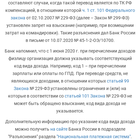
составляют случаи, когда такой перевод является по ТК РФ
компенсацией, в отношении которой
ч. 1 ст. 101 Федерального
закона
от 02.10.2007 № 229-ФЗ (далее – Закон № 299-ФЗ)
установлен запрет на взыскание (например, при возмещении
затрат на командировки). Такие разъяснения дал Банк России
в письме от 10.07.2020 № 45-1-2-ОЭ/10700.
Банк напомнил, что с 1 июня 2020 г. при перечислении доходов
физлицу организация должна указывать соответствующий
код вида дохода. Например, код 1 – при перечислении
зарплаты или оплаты по ГПД. При переводе средств, не
являющихся доходами, в отношении которых
статьей 99
Закона
№ 229-ФЗ установлены ограничения и (или) на
которые в соответствии со
статьей 101 Закона
№ 229-ФЗ не
может быть обращено взыскание, код вида дохода не
указывается.
Дополнительную информацию про указание кода вида дохода
можно получить
на сайте
Банка России в подразделе
"Разъяснения" раздела
"Национальная платежная система"
.