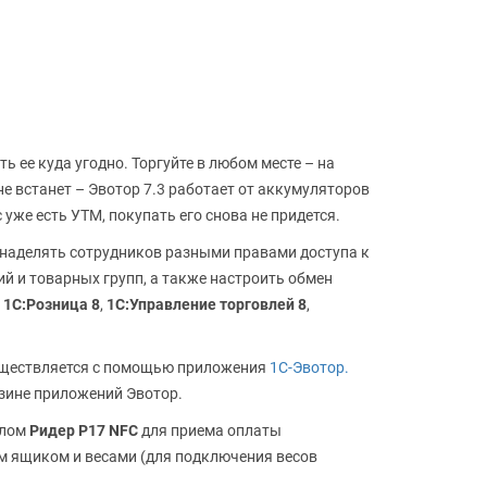
ь ее куда угодно. Торгуйте в любом месте – на
не встанет – Эвотор 7.3 работает от аккумуляторов
 уже есть УТМ, покупать его снова не придется.
 наделять сотрудников разными правами доступа к
ий и товарных групп, а также настроить обмен
й
1С:Розница 8
,
1С:Управление торговлей 8
,
уществляется с помощью приложения
1С-Эвотор.
азине приложений Эвотор.
алом
Ридер P17 NFC
для приема оплаты
м ящиком и весами (для подключения весов