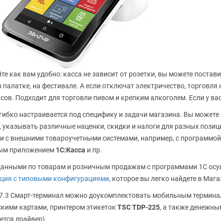
те как вам удобно: касса не зависит от розетки, вы можете поставит
в палатке, на фестивале. А если отключат электричество, торговля 
асов. Подходит для торговли пивом и крепким алкоголем. Если у вас
гибко настраивается под специфику и задачи магазина. Вы можете
, указывать различные наценки, скидки и налоги для разных позиц
 с внешними товароучетными системами, например, с программо
ым приложением
1С:Касса
и пр.
анными по товарам и розничным продажам с программами 1С ос
ция с типовыми конфигурациями
, которое вы легко найдете в Маг
 7.3 Смарт-терминал можно доукомплектовать мобильным термин
кими картами, принтером этикеток
TSC TDP-225
, а также денежны
ется драйвер).