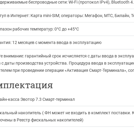
держиваемые беспроводные сети: Wi-Fi (протокол IPv4), Bluetooth 4.
уп в Интернет: Карта mini-SIM; операторы: Мегафон, МТС, Билайн, Т
пазон рабочих температур: 0°C до +45°C
антия: 12 месяцев с момента ввода в эксплуатацию
е внимание: гарантийный срок исчисляется с даты ввода в эксплуат
 с даты производства устройства. Процедура ввода в эксплуатаци
телем при проведении операции «Активация Смарт-Терминала», сог
мплектация
айн-касса Эвотор 7.3 Смарт-терминал
кальный накопитель ( ФН может не входить в комплект поставки. 
ючены в Реестр фискальных накопителей)