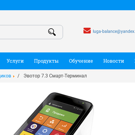
luga-balance@yandex
Услуги
Продукты
Обучение
Новости
щиков
Эвотор 7.3 Смарт-Терминал