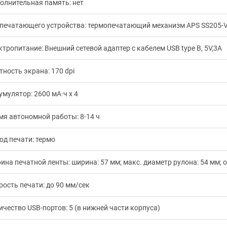
олнительная память: нет
 печатающего устройства: термопечатающий механизм APS SS205-V
ктропитание: Внешний сетевой адаптер с кабелем USB type B, 5V,3A
тность экрана: 170 dpi
умулятор: 2600 мА·ч х 4
мя автономной работы: 8-14 ч
од печати: термо
ина печатной ленты: ширина: 57 мм; макс. диаметр рулона: 54 мм;
рость печати: до 90 мм/сек
ичество USB-портов: 5 (в нижней части корпуса)