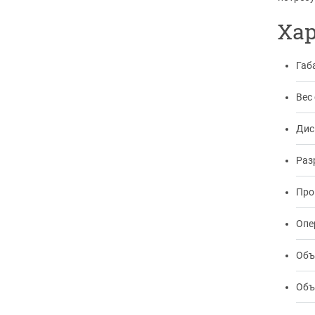
Ха
Габ
Вес 
Дис
Раз
Про
Опе
Объ
Объ