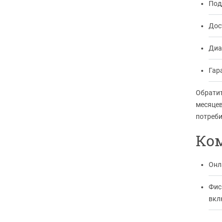
Под
Дост
Диа
Гар
Обратит
месяцев
потреби
Ко
Онл
Фис
вкл