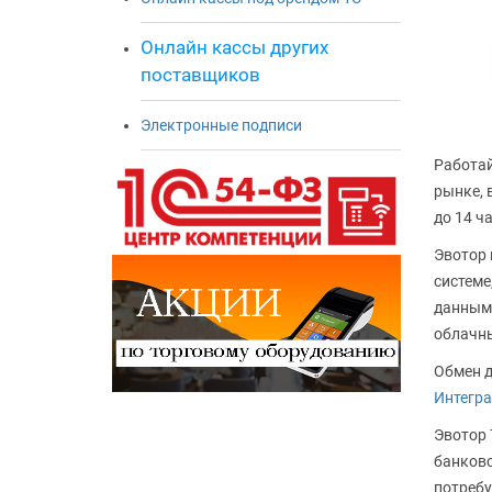
Онлайн кассы других
поставщиков
Электронные подписи
Работай
рынке, 
до 14 ч
Эвотор 
системе
данными
облачн
Обмен д
Интегра
Эвотор
банковс
потребу