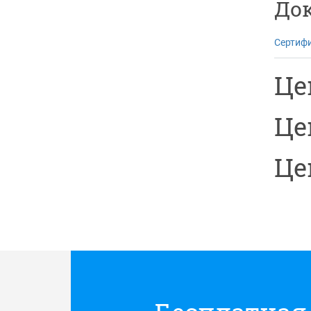
До
Сертифи
Це
Це
Це